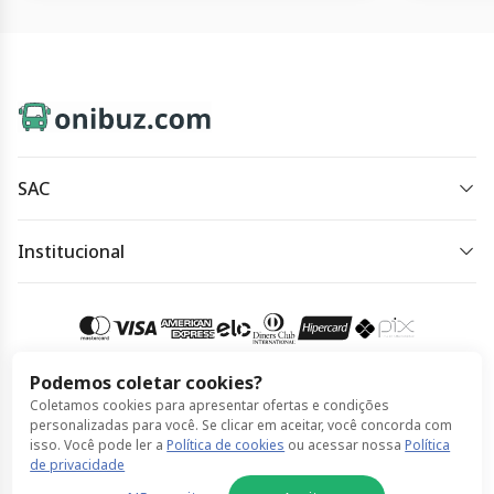
SAC
sac@onibuz.com
Institucional
Horário de atendimento:
Política de Privacidade
Horário de atendimento: das 8h às 18h, de segunda à
Política de Cookies
segunda.
Termos de Uso
Podemos coletar cookies?
Acessar meu pedido
Coletamos cookies para apresentar ofertas e condições
Compra 100% segura
personalizadas para você. Se clicar em aceitar, você concorda com
isso. Você pode ler a
Política de cookies
ou acessar nossa
Política
de privacidade
© Onibuz feito por ClickBus 2026