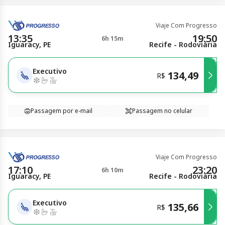
Viaje Com Progresso
13:35
19:50
6h 15m
Iguaracy, PE
Recife - Rodoviária
Executivo
134,49
R$
Passagem por e-mail
Passagem no celular
Viaje Com Progresso
17:10
23:20
6h 10m
Iguaracy, PE
Recife - Rodoviária
Executivo
135,66
R$