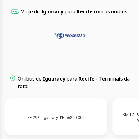
Viaje de
Iguaracy
para
Recife
com os ônibus:
Ônibus de
Iguaracy
para
Recife
- Terminais da
rota:
KM 1,5, B
PE-292 - Iguaracy, PE, 56840-000
V