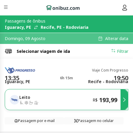
Passagens de ônibus
Iguaracy, PE
Recife, PE - Rodoviaria
Alterar data
Domingo, 09 Agosto
Selecionar
viagem de ida
Filtrar
Viaje Com Progresso
13:35
19:50
6h 15m
Iguaracy, PE
Recife - Rodoviária
Leito
193,99
R$
Passagem por e-mail
Passagem no celular