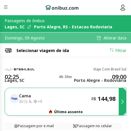
Passagens de ônibus
Lages, SC
Porto Alegre, RS - Estacao Rodoviaria
Alterar data
Domingo, 09 Agosto
Selecionar
viagem de ida
Filtrar
Viaje Com Brasil Sul
02:25
09:00
6h 35m
Lages, SC
Porto Alegre - Rodoviária
Cama
144,98
R$
+
6
Último assento
Passagem por e-mail
Passagem no celular