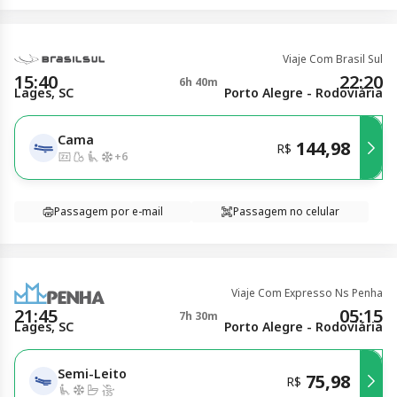
Viaje Com Brasil Sul
15:40
22:20
6h 40m
Lages, SC
Porto Alegre - Rodoviária
Cama
144,98
R$
+
6
Passagem por e-mail
Passagem no celular
Viaje Com Expresso Ns Penha
21:45
05:15
7h 30m
Lages, SC
Porto Alegre - Rodoviária
Semi-Leito
75,98
R$