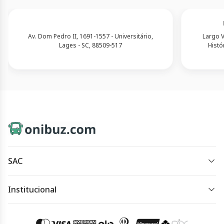
Av. Dom Pedro II, 1691-1557 - Universitário,
Largo V
Lages - SC, 88509-517
Histó
SAC
sac@onibuz.com
Institucional
Horário de atendimento:
Política de Privacidade
Horário de atendimento: das 8h às 18h, de segunda à
Política de Cookies