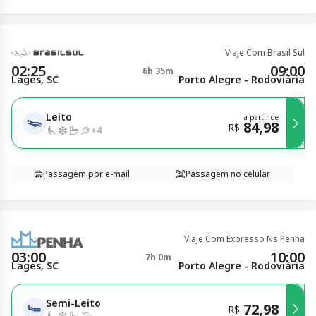
Viaje Com Brasil Sul
02:25
09:00
6h 35m
Lages, SC
Porto Alegre - Rodoviária
Leito
a partir de
84,98
R$
+
4
Passagem por e-mail
Passagem no celular
Viaje Com Expresso Ns Penha
03:00
10:00
7h 0m
Lages, SC
Porto Alegre - Rodoviária
Semi-Leito
72,98
R$