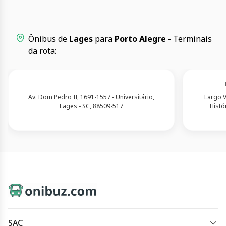
Ônibus de
Lages
para
Porto Alegre
- Terminais
da rota:
Av. Dom Pedro II, 1691-1557 - Universitário,
Largo V
Lages - SC, 88509-517
Histó
SAC