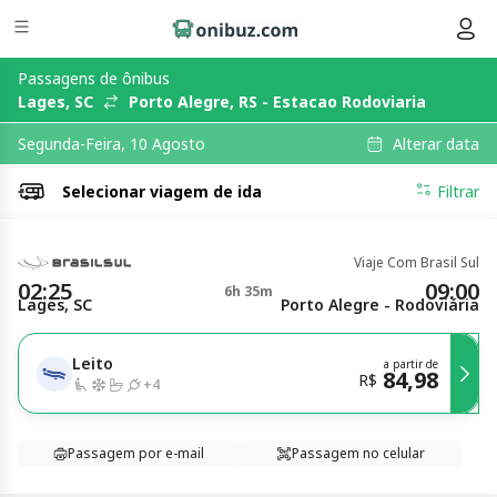
Passagens de ônibus
Lages, SC
Porto Alegre, RS - Estacao Rodoviaria
Alterar data
Segunda-Feira, 10 Agosto
Selecionar
viagem de ida
Filtrar
Viaje Com Brasil Sul
02:25
09:00
6h 35m
Lages, SC
Porto Alegre - Rodoviária
Leito
a partir de
84,98
R$
+
4
Passagem por e-mail
Passagem no celular