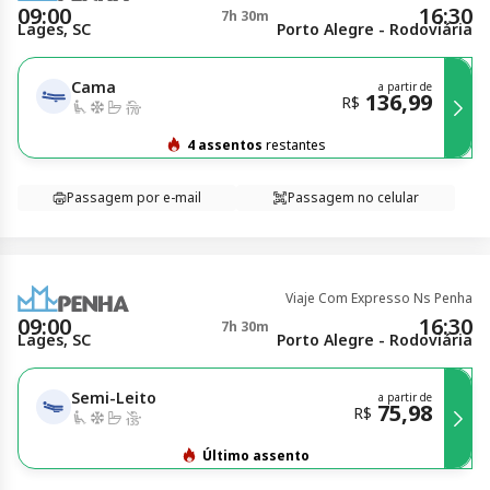
09:00
16:30
7h 30m
Lages, SC
Porto Alegre - Rodoviária
Cama
a partir de
136,99
R$
4 assentos
restantes
Passagem por e-mail
Passagem no celular
Viaje Com Expresso Ns Penha
09:00
16:30
7h 30m
Lages, SC
Porto Alegre - Rodoviária
Semi-Leito
a partir de
75,98
R$
Último assento