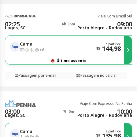
Viaje Com Brasil Sul
02:25
09:00
6h 35m
Lages, SC
Porto Alegre - Rodoviária
Cama
a partir de
144,98
R$
+
6
Último assento
Passagem por e-mail
Passagem no celular
Viaje Com Expresso Ns Penha
03:00
10:00
7h 0m
Lages, SC
Porto Alegre - Rodoviária
Cama
a partir de
135,98
R$