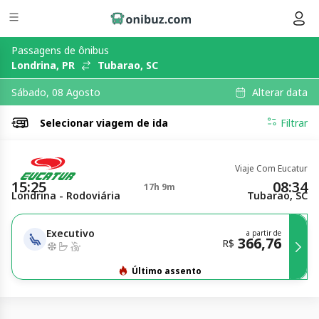
Passagens de ônibus
Londrina, PR
Tubarao, SC
Alterar data
Sábado, 08 Agosto
Selecionar
viagem de ida
Filtrar
Viaje Com Eucatur
15:25
08:34
17h 9m
Londrina - Rodoviária
Tubarao, SC
Executivo
a partir de
366,76
R$
Último assento