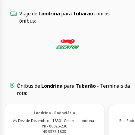
Viaje de
Londrina
para
Tubarão
com os
ônibus:
Ônibus de
Londrina
para
Tubarão
- Terminais da
rota:
Londrina - Rodoviária
Av Dez de Dezembro - 1830 - Centro - Londrina -
Rua Padr
PR - 86026-230
43 3372-1800