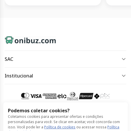
SAC
sac@onibuz.com
Institucional
Horário de atendimento:
Política de Privacidade
Horário de atendimento: das 8h às 18h, de segunda à
Política de Cookies
segunda.
Termos de Uso
Podemos coletar cookies?
Acessar meu pedido
Coletamos cookies para apresentar ofertas e condições
Compra 100% segura
personalizadas para você. Se clicar em aceitar, você concorda com
isso. Você pode ler a
Política de cookies
ou acessar nossa
Política