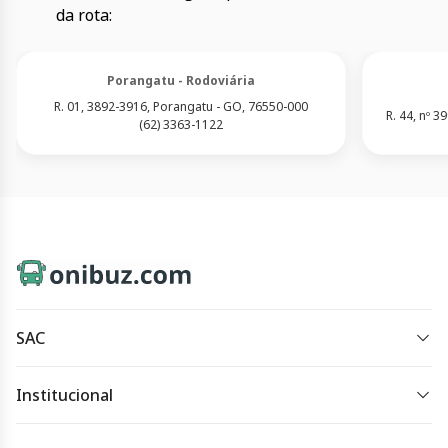
da rota:
Porangatu - Rodoviária
R. 01, 3892-3916, Porangatu - GO, 76550-000
R. 44, nº 3
(62) 3363-1122
SAC
sac@onibuz.com
Institucional
Horário de atendimento:
Política de Privacidade
Horário de atendimento: das 8h às 18h, de segunda à