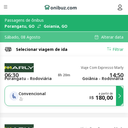
Passagens de ônibus
Porangatu, GO
Goiania, GO
Alterar data
Sábado, 08 Agosto
Selecionar
viagem de ida
Filtrar
Viaje Com Expresso Marly
06:30
14:50
8h 20m
Porangatu - Rodoviária
Goiânia - Rodoviária
Convencional
a partir de
180,00
R$