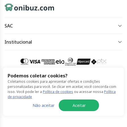
SAC
sac@onibuz.com
Institucional
Horário de atendimento:
Política de Privacidade
Horário de atendimento: das 8h às 18h, de segunda à
Política de Cookies
segunda.
Termos de Uso
Podemos coletar cookies?
Acessar meu pedido
Coletamos cookies para apresentar ofertas e condições
Compra 100% segura
personalizadas para você. Se clicar em aceitar, você concorda com
isso. Você pode ler a
Política de cookies
ou acessar nossa
Política
de privacidade
© Onibuz feito por ClickBus 2026
Não aceitar
Aceitar
Política de Privacidade
Política de Cookies
Termos de Uso