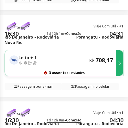
Viaje Com Util
•
+1
16:30
04:31
•
1d 12h 1m
Conexão
Rio De Janeiro - Rodoviária
Porangatu - Rodoviária
Novo Rio
Leito
+
1
708,17
R$
3 assentos
restantes
Passagem por e-mail
Passagem no celular
Viaje Com Util
•
+1
16:30
04:30
•
1d 12h 0m
Conexão
Rio De Janeiro - Rodoviária
Porangatu - Rodoviária