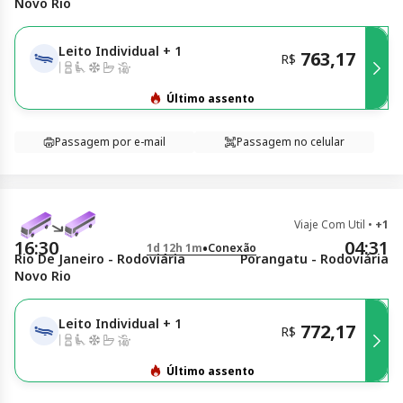
Novo Rio
Leito Individual
+
1
763,17
R$
Último assento
Passagem por e-mail
Passagem no celular
Viaje Com Util
•
+1
16:30
04:31
•
1d 12h 1m
Conexão
Rio De Janeiro - Rodoviária
Porangatu - Rodoviária
Novo Rio
Leito Individual
+
1
772,17
R$
Último assento