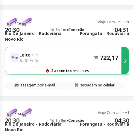
Viaje Com Util
•
+1
20:30
04:31
•
1d 8h 1m
Conexão
Rio De Janeiro - Rodoviária
Porangatu - Rodoviária
Novo Rio
Leito
+
1
722,17
R$
2 assentos
restantes
Passagem por e-mail
Passagem no celular
Viaje Com Util
•
+1
20:30
04:30
•
1d 8h 0m
Conexão
Rio De Janeiro - Rodoviária
Porangatu - Rodoviária
Novo Rio