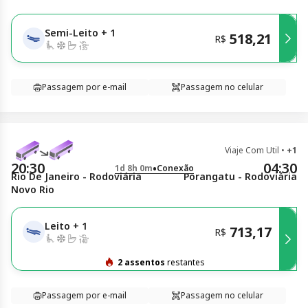
Semi-Leito
+
1
518,21
R$
Passagem por e-mail
Passagem no celular
Viaje Com Util
•
+1
20:30
04:30
•
1d 8h 0m
Conexão
Rio De Janeiro - Rodoviária
Porangatu - Rodoviária
Novo Rio
Leito
+
1
713,17
R$
2 assentos
restantes
Passagem por e-mail
Passagem no celular