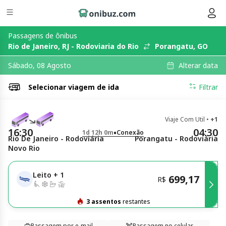
Passagens de ônibus
Rio de Janeiro, RJ - Rodoviaria do Rio
Porangatu, GO
Alterar data
Sábado, 08 Agosto
Selecionar
viagem de ida
Filtrar
Viaje Com Util
•
+1
16:30
04:30
•
1d 12h 0m
Conexão
Rio De Janeiro - Rodoviária
Porangatu - Rodoviária
Novo Rio
Leito
+
1
699,17
R$
3 assentos
restantes
Passagem por e-mail
Passagem no celular