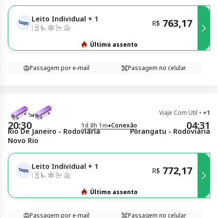
Leito Individual
+
1
763,17
R$
Último assento
Passagem por e-mail
Passagem no celular
Viaje Com Util
•
+1
20:30
04:31
•
1d 8h 1m
Conexão
Rio De Janeiro - Rodoviária
Porangatu - Rodoviária
Novo Rio
Leito Individual
+
1
772,17
R$
Último assento
Passagem por e-mail
Passagem no celular