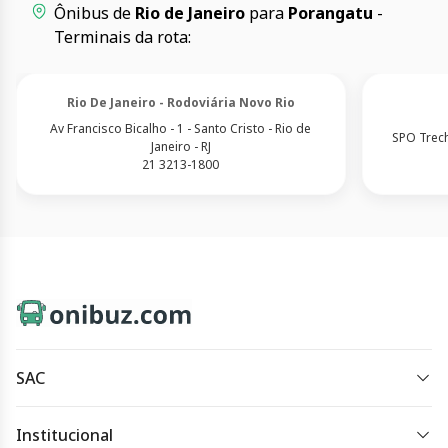
Ônibus de
Rio de Janeiro
para
Porangatu
-
Terminais da rota:
Rio De Janeiro - Rodoviária Novo Rio
Av Francisco Bicalho - 1 - Santo Cristo - Rio de
SPO Trech
Janeiro - RJ
21 3213-1800
SAC
sac@onibuz.com
Institucional
Horário de atendimento: